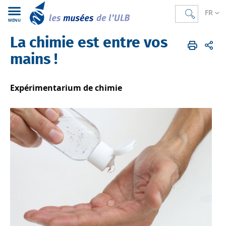
FR
MENU
La chimie est entre vos
Réseau des Musées de l'ULB
Accueil
L'objet du mois
mains !
Expérimentarium de chimie